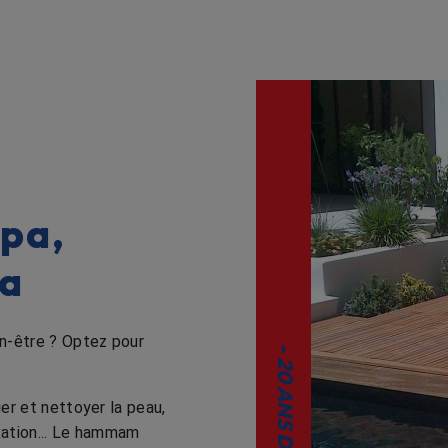
spa,
a
n-être ? Optez pour
er et nettoyer la peau,
axation... Le hammam